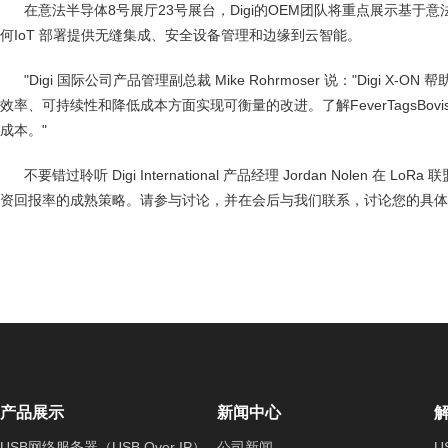
在意法半导体8号展厅23号展台，Digi的OEM团队将重点展示基于意法半
何IoT 部署提供无缝集成、安全设备管理和边缘到云智能。
"Digi 国际公司产品管理副总裁 Mike Rohrmoser 说："D
效率、可持续性和降低成本方面实现可衡量的改进。了解FeverTagsBo
成本。"
不要错过聆听 Digi International 产品经理 Jordan Nole
资回报率的成熟策略。请参与讨论，并在会后与我们联系，讨论您的具体
产品展示
新闻中心
USB网络服务器（USB Over IP）
公司新闻
U